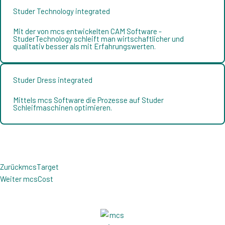
Studer Technology integrated
Mit der von mcs entwickelten CAM Software -
StuderTechnology schleift man wirtschaftlicher und
qualitativ besser als mit Erfahrungswerten.
Studer Dress integrated
Mittels mcs Software die Prozesse auf Studer
Schleifmaschinen optimieren.
Zurück
Nächster
Zurück
mcsTarget
Weiter
mcsCost