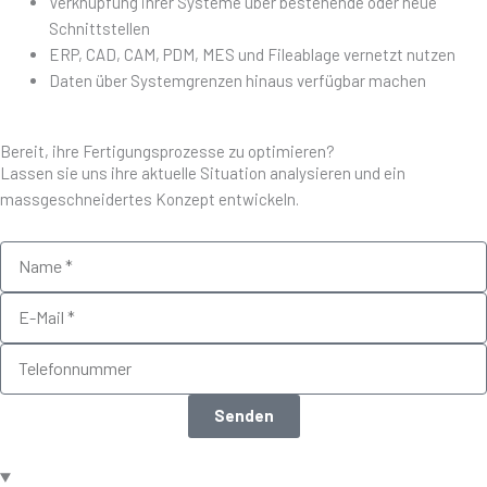
Verknüpfung ihrer Systeme über bestehende oder neue
Schnittstellen
ERP, CAD, CAM, PDM, MES und Fileablage vernetzt nutzen
Daten über Systemgrenzen hinaus verfügbar machen
Bereit, ihre Fertigungsprozesse zu optimieren?
Lassen sie uns ihre aktuelle Situation analysieren und ein
massgeschneidertes Konzept entwickeln.
Name
Email
Telefonnummer
Senden